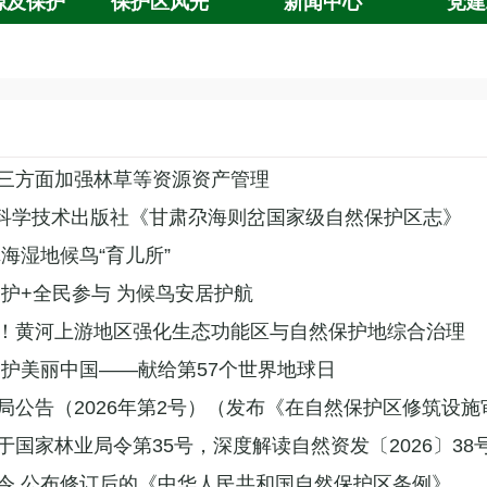
源及保护
保护区风光
新闻中心
党建
三方面加强林草等资源资产管理
甘肃科学技术出版社《甘肃尕海则岔国家级自然保护区志》
海湿地候鸟“育儿所”
巡护+全民参与 为候鸟安居护航
！黄河上游地区强化生态功能区与自然保护地综合治理
守护美丽中国——献给第57个世界地球日
局公告（2026年第2号）（发布《在自然保护区修筑设
于国家林业局令第35号，深度解读自然资发〔2026〕38
令 公布修订后的《中华人民共和国自然保护区条例》