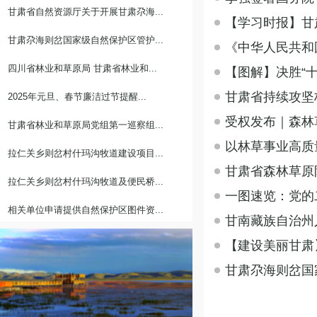
甘肃省自然资源厅关于开展甘肃尕海...
【学习时报】甘
甘肃尕海则岔国家级自然保护区管护...
《中华人民共和
四川省林业和草原局 甘肃省林业和...
【图解】决胜“十
甘肃省持续攻坚
2025年元旦、春节廉洁过节提醒...
受权发布｜森林
甘肃省林业和草原局党组第一巡察组...
以林草事业高质
拉仁关乡则岔村什玛沟牧道建设项目...
甘肃省森林草原
拉仁关乡则岔村什玛沟牧道及便民桥...
一图速览：党的
相关单位申请提供自然保护区图件资...
甘南藏族自治州人
【建设美丽甘肃
甘肃尕海则岔国