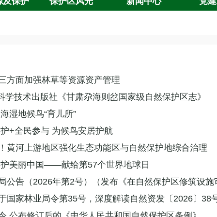
源及保护
保护区风光
新闻中心
党建
三方面加强林草等资源资产管理
甘肃科学技术出版社《甘肃尕海则岔国家级自然保护区志》
海湿地候鸟“育儿所”
巡护+全民参与 为候鸟安居护航
！黄河上游地区强化生态功能区与自然保护地综合治理
守护美丽中国——献给第57个世界地球日
局公告（2026年第2号）（发布《在自然保护区修筑设
于国家林业局令第35号，深度解读自然资发〔2026〕38
令 公布修订后的《中华人民共和国自然保护区条例》