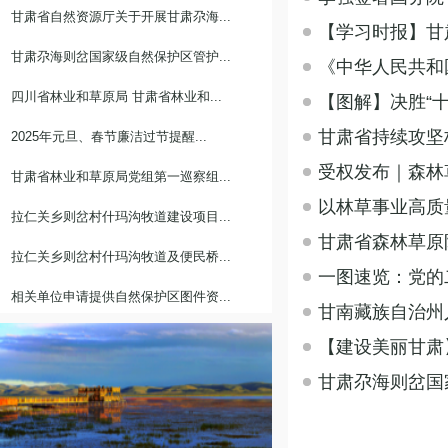
甘肃省自然资源厅关于开展甘肃尕海...
【学习时报】甘
甘肃尕海则岔国家级自然保护区管护...
《中华人民共和
四川省林业和草原局 甘肃省林业和...
【图解】决胜“十
甘肃省持续攻坚
2025年元旦、春节廉洁过节提醒...
受权发布｜森林
甘肃省林业和草原局党组第一巡察组...
以林草事业高质
拉仁关乡则岔村什玛沟牧道建设项目...
甘肃省森林草原
拉仁关乡则岔村什玛沟牧道及便民桥...
一图速览：党的
相关单位申请提供自然保护区图件资...
甘南藏族自治州人
【建设美丽甘肃
甘肃尕海则岔国